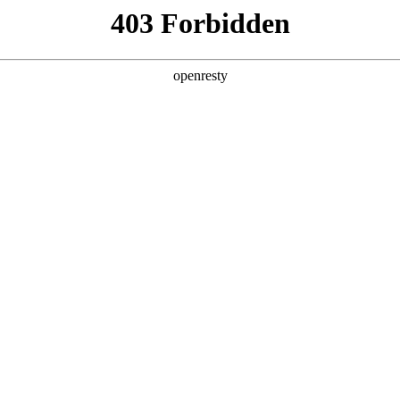
产品及服务
行业解决方案
合作伙伴
投资者关系
是搏数码智能体开发平台全栈能力再领衔
2025 / 12 / 02
布《IDC MarketScape：中国智能体开发平台2025年厂商评估》报告
台市场现状进行系统性梳理，并对主流厂商的能力进行全面评估。