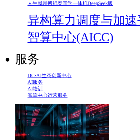
人生就是搏鲲泰问学一体机DeepSeek版
异构算力调度与加速
智算中心(AICC)
服务
DC·AI生态创新中心
AI服务
AI培训
智算中心运营服务